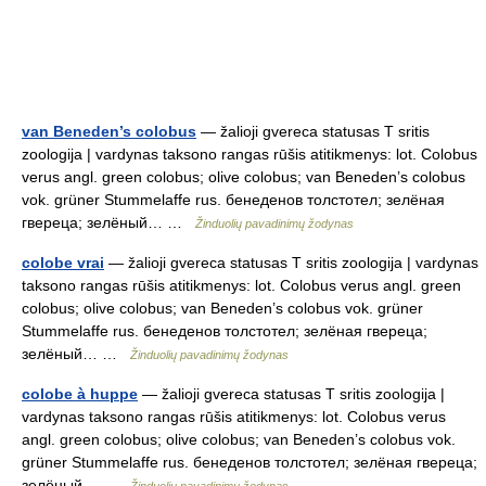
van Beneden’s colobus
— žalioji gvereca statusas T sritis
zoologija | vardynas taksono rangas rūšis atitikmenys: lot. Colobus
verus angl. green colobus; olive colobus; van Beneden’s colobus
vok. grüner Stummelaffe rus. бенеденов толстотел; зелёная
гвереца; зелёный… …
Žinduolių pavadinimų žodynas
colobe vrai
— žalioji gvereca statusas T sritis zoologija | vardynas
taksono rangas rūšis atitikmenys: lot. Colobus verus angl. green
colobus; olive colobus; van Beneden’s colobus vok. grüner
Stummelaffe rus. бенеденов толстотел; зелёная гвереца;
зелёный… …
Žinduolių pavadinimų žodynas
colobe à huppe
— žalioji gvereca statusas T sritis zoologija |
vardynas taksono rangas rūšis atitikmenys: lot. Colobus verus
angl. green colobus; olive colobus; van Beneden’s colobus vok.
grüner Stummelaffe rus. бенеденов толстотел; зелёная гвереца;
зелёный… …