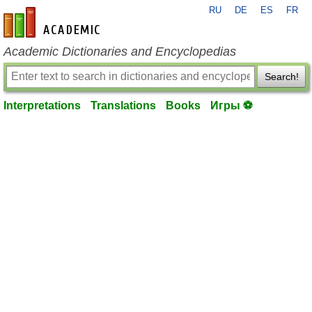
RU
DE
ES
FR
en-academic.com
Academic Dictionaries and Encyclopedias
Search!
Interpretations
Translations
Books
Игры ⚽