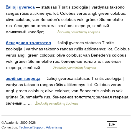
žalioji gvereca
— statusas T sritis zoologija | vardynas taksono
rangas rūšis atitikmenys: lot. Colobus verus angl. green colobus;
olive colobus; van Beneden’s colobus vok. grüner Stummelaffe
rus. бенеденов толстотел; зелёная гвереца; зелёный
оливковый колобус;… …
Žinduolių pavadinimų žodynas
бенеденов толстотел
— žalioji gvereca statusas T sritis
zoologija | vardynas taksono rangas rūšis atitikmenys: lot. Colobus
verus angl. green colobus; olive colobus; van Beneden’s colobus
vok. grüner Stummelaffe rus. бенеденов толстотел; зелёная
гвереца; зелёный… …
Žinduolių pavadinimų žodynas
зелёная гвереца
— žalioji gvereca statusas T sritis zoologija |
vardynas taksono rangas rūšis atitikmenys: lot. Colobus verus
angl. green colobus; olive colobus; van Beneden’s colobus vok.
grüner Stummelaffe rus. бенеденов толстотел; зелёная гвереца;
зелёный… …
Žinduolių pavadinimų žodynas
© Academic, 2000-2026
18+
Contact us:
Technical Support
,
Advertising