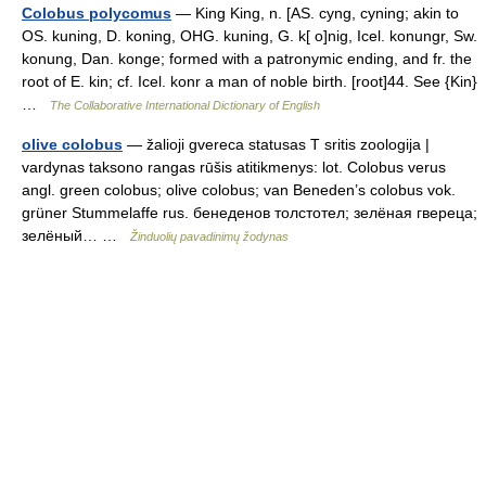
Colobus polycomus
— King King, n. [AS. cyng, cyning; akin to
OS. kuning, D. koning, OHG. kuning, G. k[ o]nig, Icel. konungr, Sw.
konung, Dan. konge; formed with a patronymic ending, and fr. the
root of E. kin; cf. Icel. konr a man of noble birth. [root]44. See {Kin}
…
The Collaborative International Dictionary of English
olive colobus
— žalioji gvereca statusas T sritis zoologija |
vardynas taksono rangas rūšis atitikmenys: lot. Colobus verus
angl. green colobus; olive colobus; van Beneden’s colobus vok.
grüner Stummelaffe rus. бенеденов толстотел; зелёная гвереца;
зелёный… …
Žinduolių pavadinimų žodynas