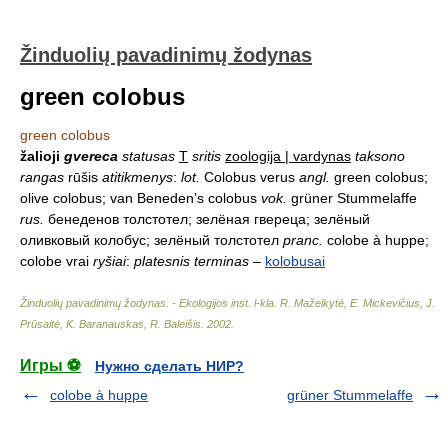
Žinduolių pavadinimų žodynas
green colobus
green colobus
žalioji
gvereca
statusas
T
sritis
zoologija | vardynas
taksono
rangas
rūšis
atitikmenys
:
lot.
Colobus verus
angl.
green colobus;
olive colobus; van Beneden’s colobus
vok.
grüner Stummelaffe
rus.
бенеденов толстотел; зелёная гвереца; зелёный
оливковый колобус; зелёный толстотел
pranc.
colobe à huppe;
colobe vrai
ryšiai
:
platesnis terminas
–
kolobusai
Žinduolių pavadinimų žodynas. - Ekologijos inst. l-kla
.
R. Mažeikytė, E. Mickevičius, J.
Prūsaitė, K. Baranauskas, R. Baleišis
.
2002
.
Игры ⚽
Нужно сделать НИР?
colobe à huppe
grüner Stummelaffe