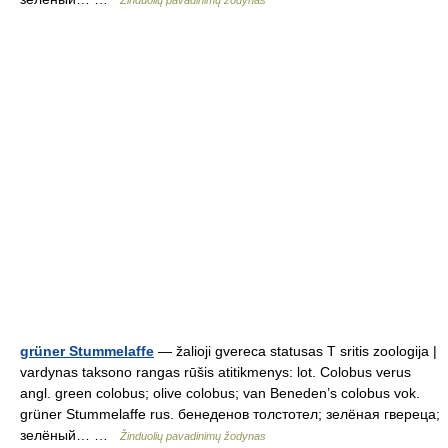
Žinduolių pavadinimų žodynas
grüner Stummelaffe
— žalioji gvereca statusas T sritis zoologija |
vardynas taksono rangas rūšis atitikmenys: lot. Colobus verus
angl. green colobus; olive colobus; van Beneden’s colobus vok.
grüner Stummelaffe rus. бенеденов толстотел; зелёная гвереца;
зелёный… …
Žinduolių pavadinimų žodynas