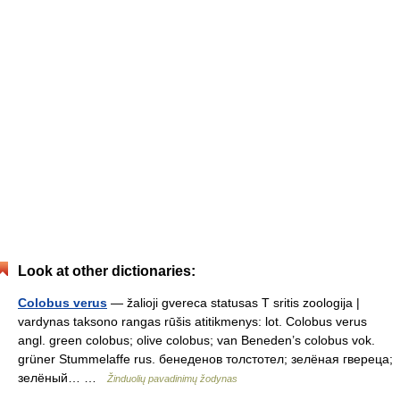
Look at other dictionaries:
Colobus verus
— žalioji gvereca statusas T sritis zoologija |
vardynas taksono rangas rūšis atitikmenys: lot. Colobus verus
angl. green colobus; olive colobus; van Beneden’s colobus vok.
grüner Stummelaffe rus. бенеденов толстотел; зелёная гвереца;
зелёный… …
Žinduolių pavadinimų žodynas